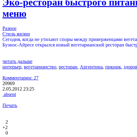
Эко-ресторан быстрого питан
меню
Разное
Стиль жизни
Сегодня, когда не утихают споры между приверженцами вегета
Буэнос-Айресе открылся новый вегетарианский ресторан быстр
читать дальше
интерьер
,
вегетарианство
,
ресторан
,
Аргентина
,
пикник
,
здоро
Комментарии: 27
20969
2.05.2012 23:25
absent
Печать
2
+2
0