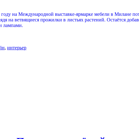
ом году на Международной выставке-ярмарке мебели в Милане п
ядя на ветвящиеся прожилки в листьях растений. Остаётся добав
и лампами.
йн
,
интерьер