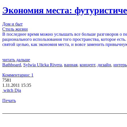
Экономия места: футуристиче
Дом и быт
Стиль жизни
В последнее время можно услышать все больше разговоров о пе
рационального использования того пространства, которое есть
святой целью, как экономия места, и вовсе заменить привычн
читать дальше
Bathboard
,
Sylwia Ulicka Rivera
,
ванная
,
концепт
,
дизайн
,
интерь
Комментарии: 1
7581
1.11.2011 15:35
witch Dja
Печать