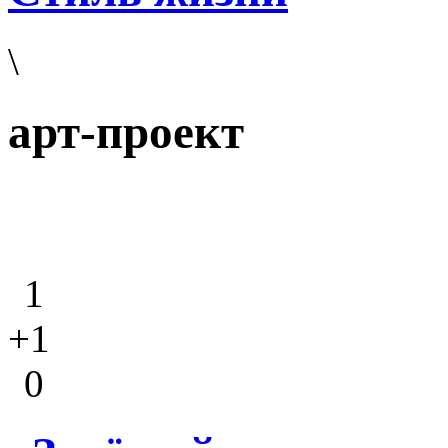
\
арт-проект
1
+1
0