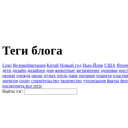
Теги блога
Lego
Великобритания
Китай
Новый год
Нью-Йорк
США
Япон
дети
дизайн
дизайнер
дом
животные
загрязнение
здоровье
инст
овощи
одежда
океан
отдых
отель
парк
питание
планета
пласти
энергия
спорт
строительство
творчество
утилизация
факты
фот
посмотреть все теги
Найти тэг: