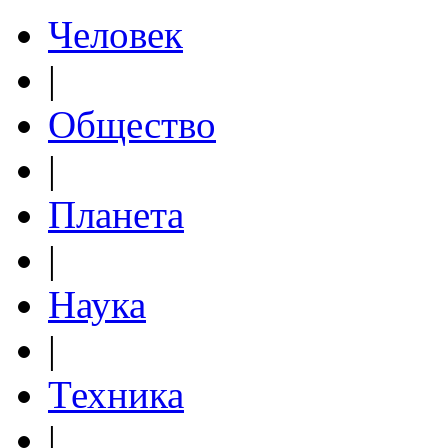
Человек
|
Общество
|
Планета
|
Наука
|
Техника
|