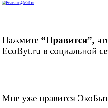
Нажмите
“Нравится”,
чт
EcoByt.ru в социальной се
Мне уже нравится ЭкоБы