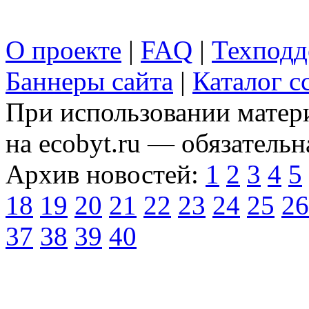
О проекте
|
FAQ
|
Техподд
Баннеры сайта
|
Каталог с
При использовании матери
на ecobyt.ru — обязательн
Архив новостей:
1
2
3
4
5
18
19
20
21
22
23
24
25
26
37
38
39
40