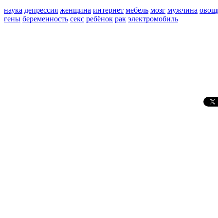
наука
депрессия
женщина
интернет
мебель
мозг
мужчина
овощ
гены
беременность
секс
ребёнок
рак
электромобиль