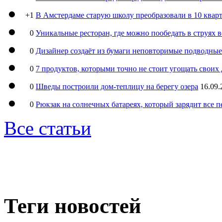
+1
В Амстердаме старую школу преобразовали в 10 кварт
0
Уникальные ресторан, где можно пообедать в струях 
0
Дизайнер создаёт из бумаги неповторимые подводны
0
7 продуктов, которыми точно не стоит угощать свои
0
Шведы построили дом-теплицу на берегу озера
16.09.
0
Рюкзак на солнечных батареях, который зарядит все 
Все статьи
Теги новостей