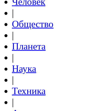
Человек
|
Общество
|
Планета
|
Наука
|
Техника
|