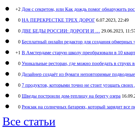
+2
Дом с секретом, или Как дождь помог обнаружить ро
0
НА ПЕРЕКРЕСТКЕ ТРЕХ ДОРОГ
6.07.2023, 22:49
0
ДВЕ БЕДЫ РОССИИ: ДОРОГИ И …
29.06.2023, 11:5
0
Бесплатный онлайн редактор для создания обмерных 
+1
В Амстердаме старую школу преобразовали в 10 кварт
0
Уникальные ресторан, где можно пообедать в струях 
0
Дизайнер создаёт из бумаги неповторимые подводны
0
7 продуктов, которыми точно не стоит угощать свои
0
Шведы построили дом-теплицу на берегу озера
16.09.
0
Рюкзак на солнечных батареях, который зарядит все 
Все статьи