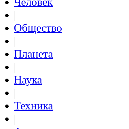
Человек
|
Общество
|
Планета
|
Наука
|
Техника
|