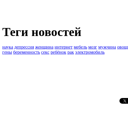
Теги новостей
наука
депрессия
женщина
интернет
мебель
мозг
мужчина
овощ
гены
беременность
секс
ребёнок
рак
электромобиль