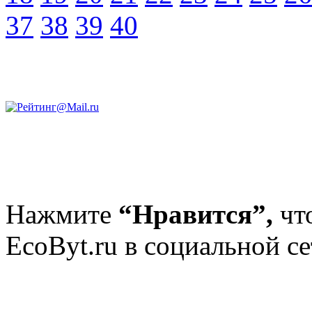
37
38
39
40
Нажмите
“Нравится”,
чт
EcoByt.ru в социальной се