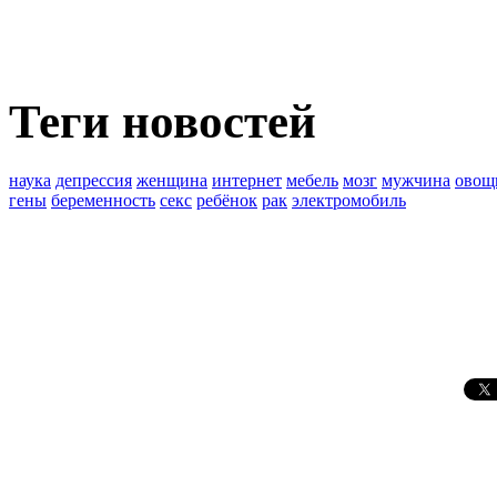
Теги новостей
наука
депрессия
женщина
интернет
мебель
мозг
мужчина
овощ
гены
беременность
секс
ребёнок
рак
электромобиль