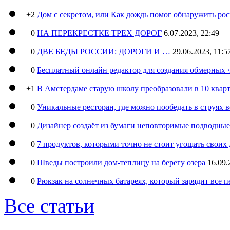
+2
Дом с секретом, или Как дождь помог обнаружить ро
0
НА ПЕРЕКРЕСТКЕ ТРЕХ ДОРОГ
6.07.2023, 22:49
0
ДВЕ БЕДЫ РОССИИ: ДОРОГИ И …
29.06.2023, 11:5
0
Бесплатный онлайн редактор для создания обмерных 
+1
В Амстердаме старую школу преобразовали в 10 кварт
0
Уникальные ресторан, где можно пообедать в струях 
0
Дизайнер создаёт из бумаги неповторимые подводны
0
7 продуктов, которыми точно не стоит угощать свои
0
Шведы построили дом-теплицу на берегу озера
16.09.
0
Рюкзак на солнечных батареях, который зарядит все 
Все статьи