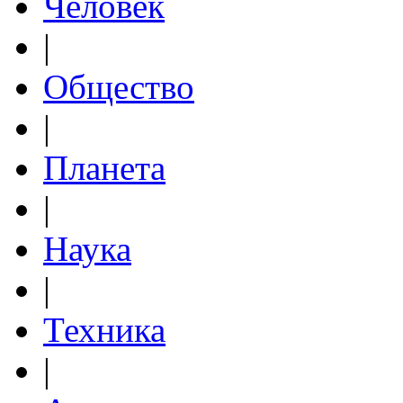
Человек
|
Общество
|
Планета
|
Наука
|
Техника
|