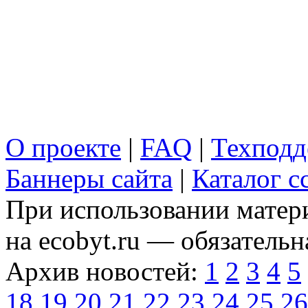
О проекте
|
FAQ
|
Техподд
Баннеры сайта
|
Каталог с
При использовании матери
на ecobyt.ru — обязательн
Архив новостей:
1
2
3
4
5
18
19
20
21
22
23
24
25
26