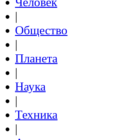
Человек
|
Общество
|
Планета
|
Наука
|
Техника
|