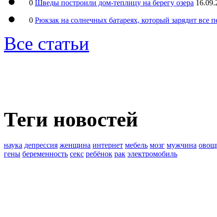
0
Шведы построили дом-теплицу на берегу озера
16.09.
0
Рюкзак на солнечных батареях, который зарядит все 
Все статьи
Теги новостей
наука
депрессия
женщина
интернет
мебель
мозг
мужчина
овощ
гены
беременность
секс
ребёнок
рак
электромобиль