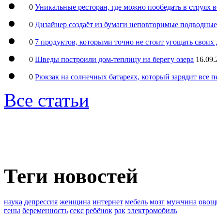
0
Уникальные ресторан, где можно пообедать в струях 
0
Дизайнер создаёт из бумаги неповторимые подводны
0
7 продуктов, которыми точно не стоит угощать свои
0
Шведы построили дом-теплицу на берегу озера
16.09.
0
Рюкзак на солнечных батареях, который зарядит все 
Все статьи
Теги новостей
наука
депрессия
женщина
интернет
мебель
мозг
мужчина
овощ
гены
беременность
секс
ребёнок
рак
электромобиль