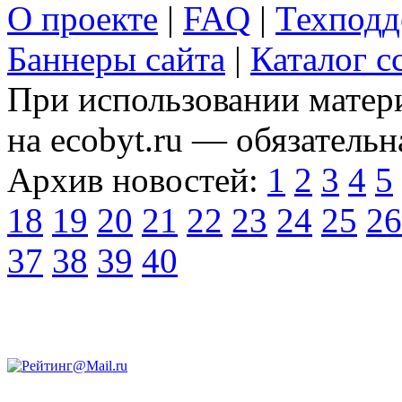
О проекте
|
FAQ
|
Техподд
Баннеры сайта
|
Каталог с
При использовании матери
на ecobyt.ru — обязательн
Архив новостей:
1
2
3
4
5
18
19
20
21
22
23
24
25
26
37
38
39
40