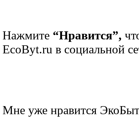
Нажмите
“Нравится”,
чт
EcoByt.ru в социальной се
Мне уже нравится ЭкоБы