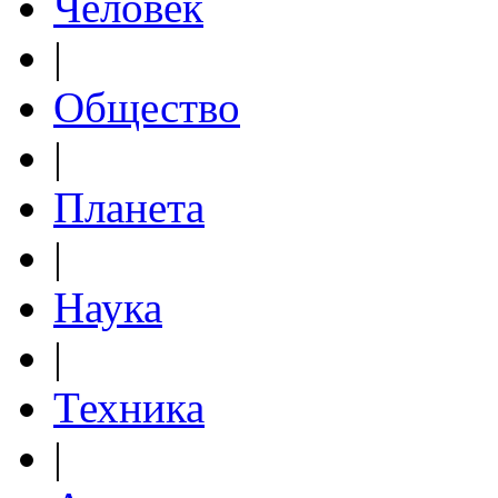
Человек
|
Общество
|
Планета
|
Наука
|
Техника
|