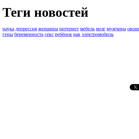
Теги новостей
наука
депрессия
женщина
интернет
мебель
мозг
мужчина
овощ
гены
беременность
секс
ребёнок
рак
электромобиль