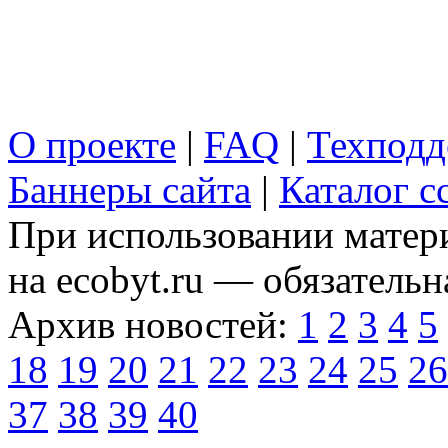
О проекте
|
FAQ
|
Техподд
Баннеры сайта
|
Каталог с
При использовании матери
на ecobyt.ru — обязательн
Архив новостей:
1
2
3
4
5
18
19
20
21
22
23
24
25
26
37
38
39
40