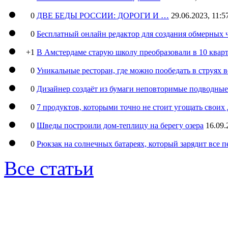
0
ДВЕ БЕДЫ РОССИИ: ДОРОГИ И …
29.06.2023, 11:5
0
Бесплатный онлайн редактор для создания обмерных 
+1
В Амстердаме старую школу преобразовали в 10 кварт
0
Уникальные ресторан, где можно пообедать в струях 
0
Дизайнер создаёт из бумаги неповторимые подводны
0
7 продуктов, которыми точно не стоит угощать свои
0
Шведы построили дом-теплицу на берегу озера
16.09.
0
Рюкзак на солнечных батареях, который зарядит все 
Все статьи