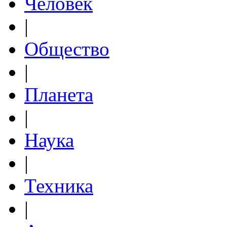
Человек
|
Общество
|
Планета
|
Наука
|
Техника
|