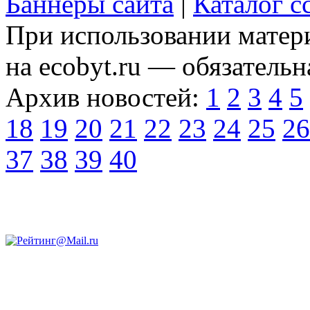
Баннеры сайта
|
Каталог с
При использовании матери
на ecobyt.ru — обязательн
Архив новостей:
1
2
3
4
5
18
19
20
21
22
23
24
25
26
37
38
39
40