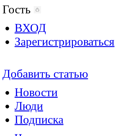
Гость
ВХОД
Зарегистрироваться
Добавить статью
Новости
Люди
Подписка