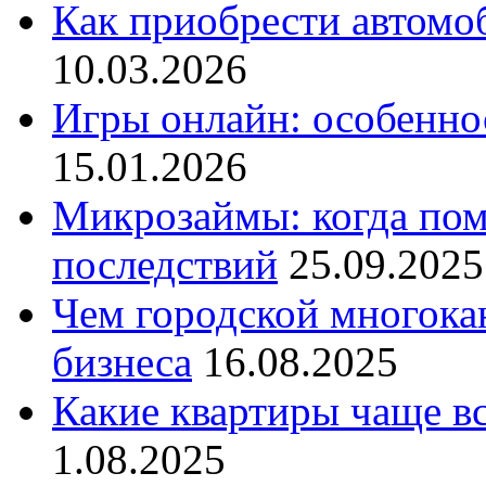
Как приобрести автомо
10.03.2026
Игры онлайн: особенн
15.01.2026
Микрозаймы: когда пом
последствий
25.09.2025
Чем городской многока
бизнеса
16.08.2025
Какие квартиры чаще в
1.08.2025