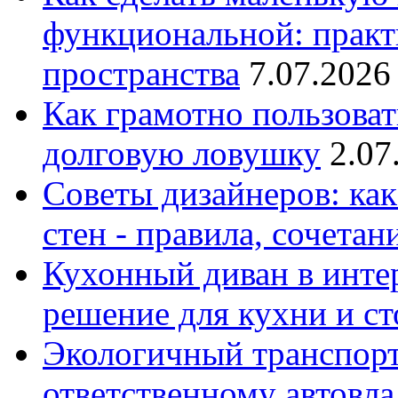
функциональной: практ
пространства
7.07.2026
Как грамотно пользоват
долговую ловушку
2.07
Советы дизайнеров: как
стен - правила, сочета
Кухонный диван в интер
решение для кухни и с
Экологичный транспорт
ответственному автовл