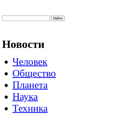
Новости
Человек
Общество
Планета
Наука
Техника