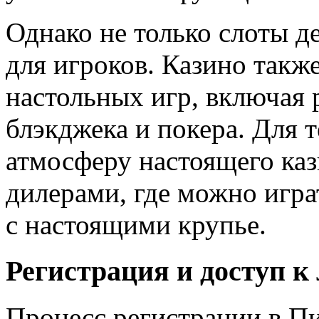
Однако не только слоты 
для игроков. Казино такж
настольных игр, включая 
блэкджека и покера. Для т
атмосферу настоящего каз
дилерами, где можно игра
с настоящими крупье.
Регистрация и доступ к
Процесс регистрации в П