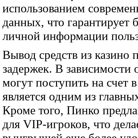
использованием совреме
данных, что гарантирует 
личной информации польз
Вывод средств из казино 
задержек. В зависимости 
могут поступить на счет в
является одним из главн
Кроме того, Пинко предл
для VIP-игроков, что дел
выигрышей еще более уд