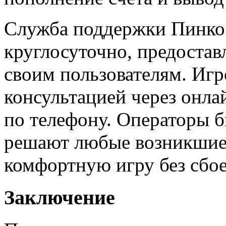
Служба поддержки Пинко 
круглосуточно, предоста
своим пользователям. Игр
консультацией через онла
по телефону. Операторы б
решают любые возникшие 
комфортную игру без сбое
Заключение