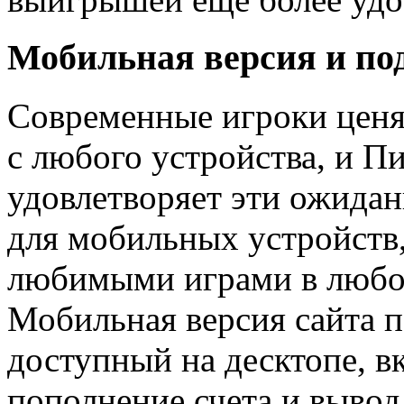
Мобильная версия и по
Современные игроки ценя
с любого устройства, и П
удовлетворяет эти ожида
для мобильных устройств,
любимыми играми в любое
Мобильная версия сайта 
доступный на десктопе, в
пополнение счета и вывод