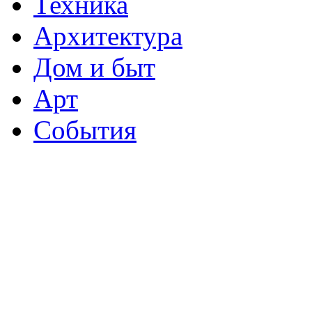
Техника
Архитектура
Дом и быт
Арт
События