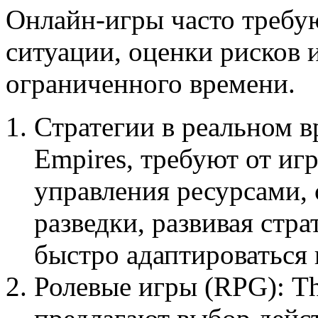
Онлайн-игры часто требую
ситуации, оценки рисков 
ограниченного времени.
Стратегии в реальном вр
Empires, требуют от иг
управления ресурсами, 
разведки, развивая стр
быстро адаптироваться
Ролевые игры (RPG): The 