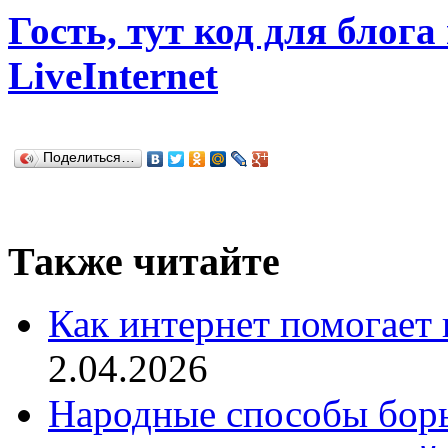
Гость, тут код для блога
LiveInternet
Поделиться…
Также читайте
Как интернет помогает 
2.04.2026
Народные способы борь