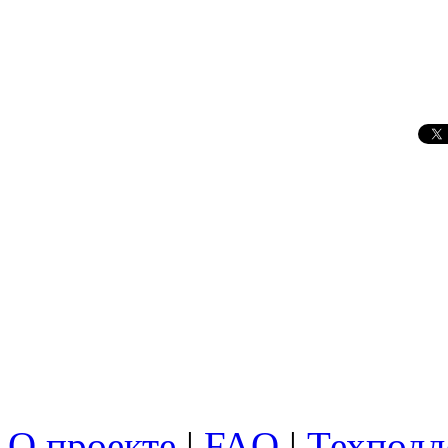
О проекте
|
FAQ
|
Техподд