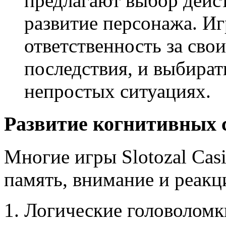
предлагают выбор дейс
развитие персонажа. И
ответственность за сво
последствия, и выбират
непростых ситуациях.
Развитие когнитивных 
Многие игры Slotozal Ca
память, внимание и реакц
Логические головоломки: