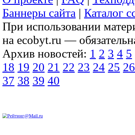
Баннеры сайта
|
Каталог с
При использовании матери
на ecobyt.ru — обязательн
Архив новостей:
1
2
3
4
5
18
19
20
21
22
23
24
25
26
37
38
39
40