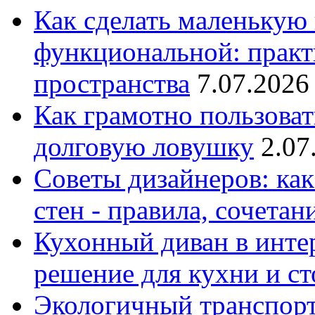
Как сделать маленькую
функциональной: практ
пространства
7.07.2026
Как грамотно пользоват
долговую ловушку
2.07
Советы дизайнеров: как
стен - правила, сочета
Кухонный диван в интер
решение для кухни и с
Экологичный транспорт