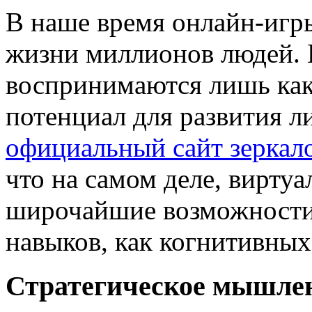
В наше время онлайн-игр
жизни миллионов людей. 
воспринимаются лишь как
потенциал для развития л
официальный сайт зеркал
что на самом деле, вирту
широчайшие возможности
навыков, как когнитивных
Стратегическое мышлен