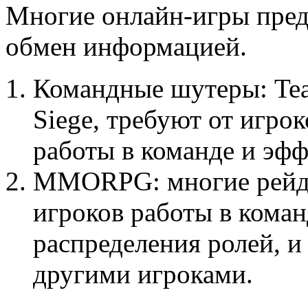
Многие онлайн-игры пред
обмен информацией.
Командные шутеры: Team
Siege, требуют от игро
работы в команде и эф
MMORPG: многие рейды
игроков работы в коман
распределения ролей, и
другими игроками.