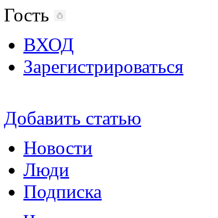
Гость
ВХОД
Зарегистрироваться
Добавить статью
Новости
Люди
Подписка