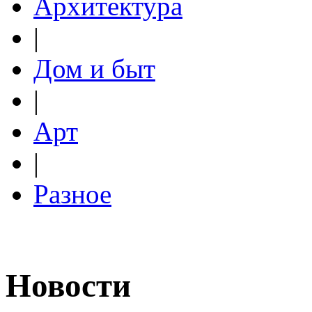
Архитектура
|
Дом и быт
|
Арт
|
Разное
Новости