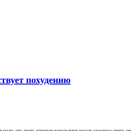
ствует похудению
ли, что люди, которые используют посуду красного цвета, не ст