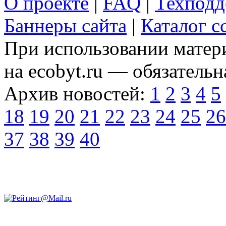
О проекте
|
FAQ
|
Техподд
Баннеры сайта
|
Каталог с
При использовании матери
на ecobyt.ru — обязательн
Архив новостей:
1
2
3
4
5
18
19
20
21
22
23
24
25
26
37
38
39
40