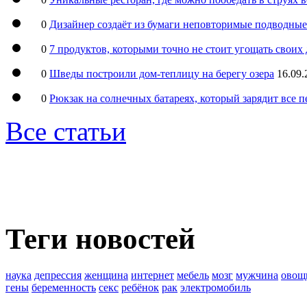
0
Дизайнер создаёт из бумаги неповторимые подводны
0
7 продуктов, которыми точно не стоит угощать свои
0
Шведы построили дом-теплицу на берегу озера
16.09.
0
Рюкзак на солнечных батареях, который зарядит все 
Все статьи
Теги новостей
наука
депрессия
женщина
интернет
мебель
мозг
мужчина
овощ
гены
беременность
секс
ребёнок
рак
электромобиль