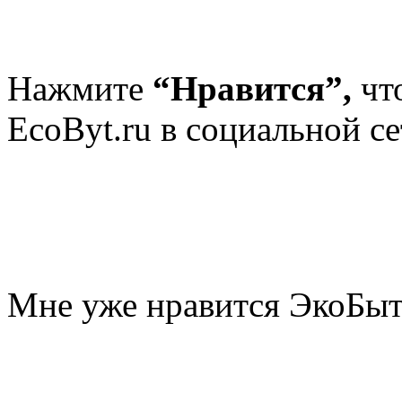
Нажмите
“Нравится”,
чт
EcoByt.ru в социальной се
Мне уже нравится ЭкоБы