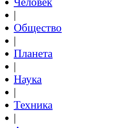
Человек
|
Общество
|
Планета
|
Наука
|
Техника
|