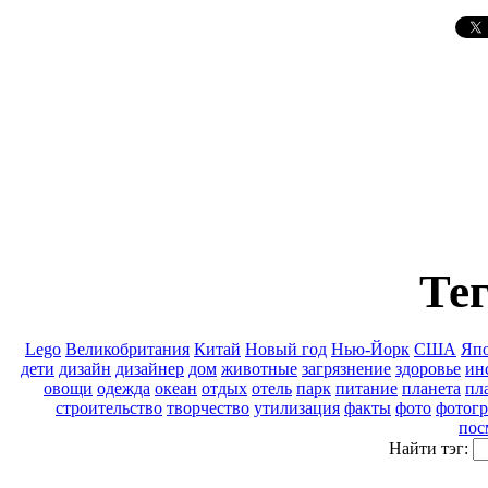
Тег
Lego
Великобритания
Китай
Новый год
Нью-Йорк
США
Яп
дети
дизайн
дизайнер
дом
животные
загрязнение
здоровье
ин
овощи
одежда
океан
отдых
отель
парк
питание
планета
пл
строительство
творчество
утилизация
факты
фото
фотог
пос
Найти тэг: