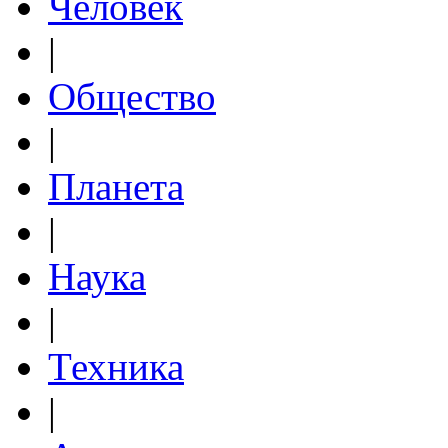
Человек
|
Общество
|
Планета
|
Наука
|
Техника
|