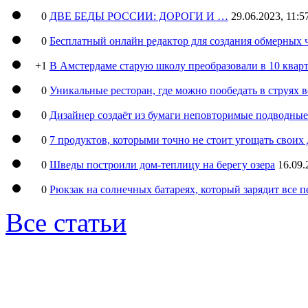
0
ДВЕ БЕДЫ РОССИИ: ДОРОГИ И …
29.06.2023, 11:5
0
Бесплатный онлайн редактор для создания обмерных 
+1
В Амстердаме старую школу преобразовали в 10 кварт
0
Уникальные ресторан, где можно пообедать в струях 
0
Дизайнер создаёт из бумаги неповторимые подводны
0
7 продуктов, которыми точно не стоит угощать свои
0
Шведы построили дом-теплицу на берегу озера
16.09.
0
Рюкзак на солнечных батареях, который зарядит все 
Все статьи