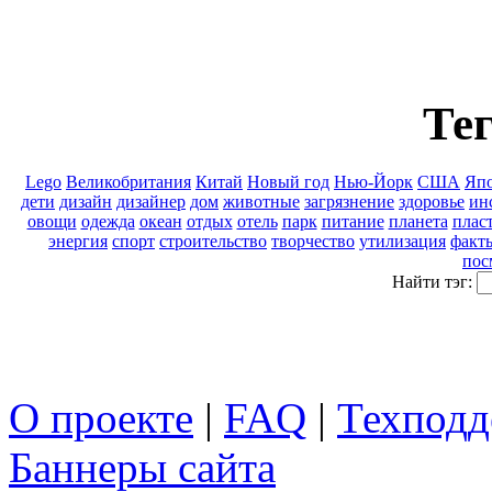
Тег
Lego
Великобритания
Китай
Новый год
Нью-Йорк
США
Яп
дети
дизайн
дизайнер
дом
животные
загрязнение
здоровье
ин
овощи
одежда
океан
отдых
отель
парк
питание
планета
плас
энергия
спорт
строительство
творчество
утилизация
факт
пос
Найти тэг:
О проекте
|
FAQ
|
Техподд
Баннеры сайта