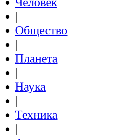
Человек
|
Общество
|
Планета
|
Наука
|
Техника
|