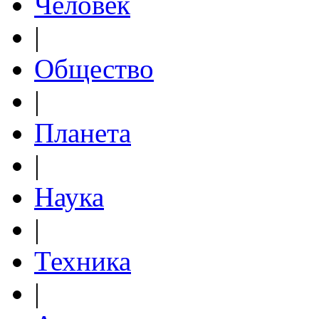
Человек
|
Общество
|
Планета
|
Наука
|
Техника
|