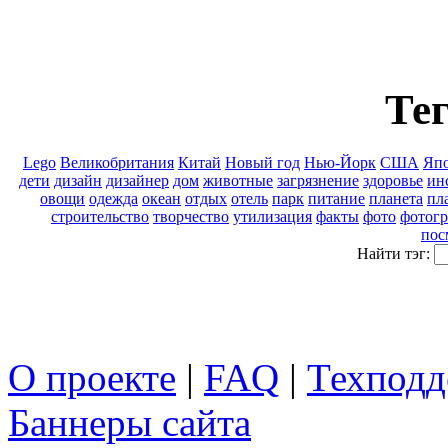
Тег
Lego
Великобритания
Китай
Новый год
Нью-Йорк
США
Яп
дети
дизайн
дизайнер
дом
животные
загрязнение
здоровье
ин
овощи
одежда
океан
отдых
отель
парк
питание
планета
пл
строительство
творчество
утилизация
факты
фото
фотог
пос
Найти тэг:
О проекте
|
FAQ
|
Техподд
Баннеры сайта