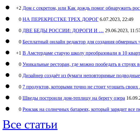
+2
Дом с секретом, или Как дождь помог обнаружить ро
0
НА ПЕРЕКРЕСТКЕ ТРЕХ ДОРОГ
6.07.2023, 22:49
0
ДВЕ БЕДЫ РОССИИ: ДОРОГИ И …
29.06.2023, 11:5
0
Бесплатный онлайн редактор для создания обмерных 
+1
В Амстердаме старую школу преобразовали в 10 кварт
0
Уникальные ресторан, где можно пообедать в струях 
0
Дизайнер создаёт из бумаги неповторимые подводны
0
7 продуктов, которыми точно не стоит угощать свои
0
Шведы построили дом-теплицу на берегу озера
16.09.
0
Рюкзак на солнечных батареях, который зарядит все 
Все статьи