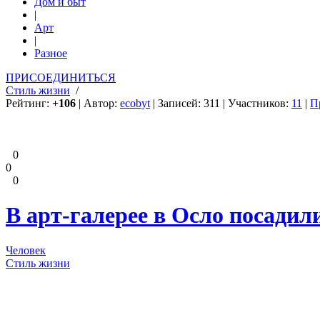
Дом и быт
|
Арт
|
Разное
ПРИСОЕДИНИТЬСЯ
Стиль жизни
/
Рейтинг:
+106
| Автор:
ecobyt
| Записей: 311 | Участников:
11
|
П
0
0
0
В арт-галерее в Осло посади
Человек
Стиль жизни