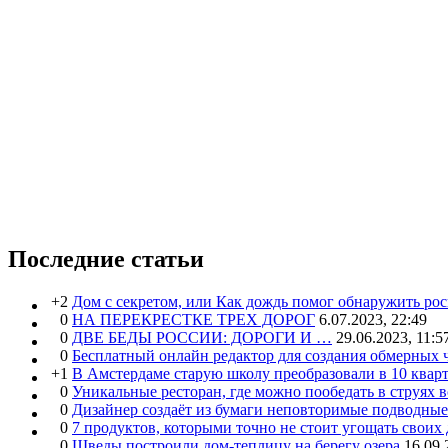
Последние статьи
+2
Дом с секретом, или Как дождь помог обнаружить ро
0
НА ПЕРЕКРЕСТКЕ ТРЕХ ДОРОГ
6.07.2023, 22:49
0
ДВЕ БЕДЫ РОССИИ: ДОРОГИ И …
29.06.2023, 11:5
0
Бесплатный онлайн редактор для создания обмерных 
+1
В Амстердаме старую школу преобразовали в 10 кварт
0
Уникальные ресторан, где можно пообедать в струях 
0
Дизайнер создаёт из бумаги неповторимые подводны
0
7 продуктов, которыми точно не стоит угощать свои
0
Шведы построили дом-теплицу на берегу озера
16.09.