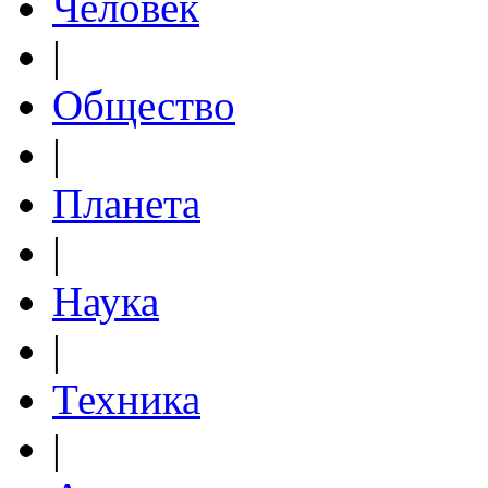
Человек
|
Общество
|
Планета
|
Наука
|
Техника
|