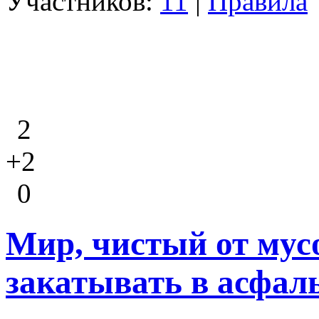
Участников:
11
|
Правила
2
+2
0
Мир, чистый от мус
закатывать в асфал