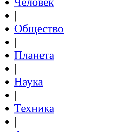
Человек
|
Общество
|
Планета
|
Наука
|
Техника
|