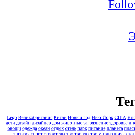
Foll
Э
Тег
Lego
Великобритания
Китай
Новый год
Нью-Йорк
США
Яп
дети
дизайн
дизайнер
дом
животные
загрязнение
здоровье
ин
овощи
одежда
океан
отдых
отель
парк
питание
планета
плас
энергия
спорт
строительство
творчество
утилизация
факт