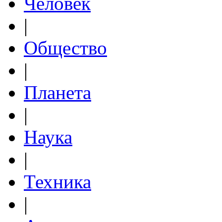
Человек
|
Общество
|
Планета
|
Наука
|
Техника
|