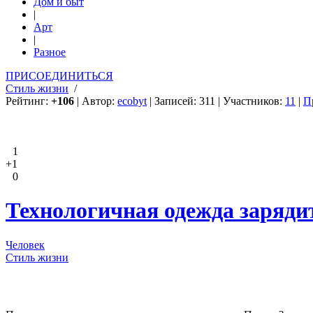
Дом и быт
|
Арт
|
Разное
ПРИСОЕДИНИТЬСЯ
Стиль жизни
/
Рейтинг:
+106
| Автор:
ecobyt
| Записей: 311 | Участников:
11
|
П
1
+1
0
Технологичная одежда заряди
Человек
Стиль жизни