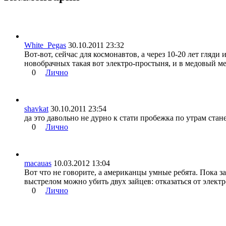
White_Pegas
30.10.2011 23:32
Вот-вот, сейчас для космонавтов, а через 10-20 лет гляд
новобрачных такая вот электро-простыня, и в медовый мес
0
Лично
shavkat
30.10.2011 23:54
да это давольно не дурно к стати пробежка по утрам стан
0
Лично
macauas
10.03.2012 13:04
Вот что не говорите, а американцы умные ребята. Пока з
выстрелом можно убить двух зайцев: отказаться от элект
0
Лично