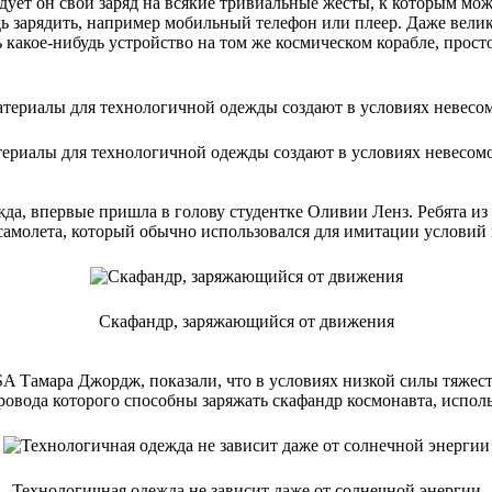
ходует он свой заряд на всякие тривиальные жесты, к которым м
будь зарядить, например мобильный телефон или плеер. Даже вел
ь какое-нибудь устройство на том же космическом корабле, прос
ериалы для технологичной одежды создают в условиях невесом
жда, впервые пришла в голову студентке Оливии Ленз. Ребята и
 самолета, который обычно использовался для имитации условий
Скафандр, заряжающийся от движения
 Тамара Джордж, показали, что в условиях низкой силы тяжест
провода которого способны заряжать скафандр космонавта, испол
Технологичная одежда не зависит даже от солнечной энергии