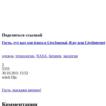
Поделиться ссылкой
Гость
, тут код для блога в LiveJournal, Я.ру или LiveInternet
одежда
,
технологии
,
NASA
,
батареи
,
экология
3
5333
30.10.2011 15:52
witch Dja
Гость, выскажи мнение!
Комментарии