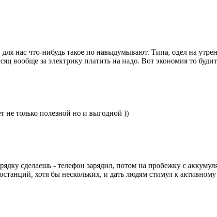
и и для нас что-нибудь такое по навыдумывают. Типа, одел на утр
яц вообще за электрику платить на надо. Вот экономия то будить
ет не только полезной но и выгодной ))
арядку сделаешь - телефон зарядил, потом на пробежку с аккумул
ростанций, хотя бы нескольких, и дать людям стимул к активному