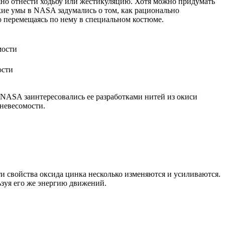
ожно отнести ходьбу или жестикуляцию. Хотя можно придумать
икие умы в NASA задумались о том, как рационально
то перемещаясь по нему в специальном костюме.
ости
з NASA заинтересовались ее разработками нитей из окиси
 невесомости.
и свойства оксида цинка несколько изменяются и усиливаются.
ьзуя его же энергию движений.