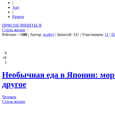
|
Арт
|
Разное
ПРИСОЕДИНИТЬСЯ
Стиль жизни
/
Рейтинг:
+106
| Автор:
ecobyt
| Записей: 311 | Участников:
11
|
П
9
+8
1
Необычная еда в Японии: моро
другое
Человек
Стиль жизни