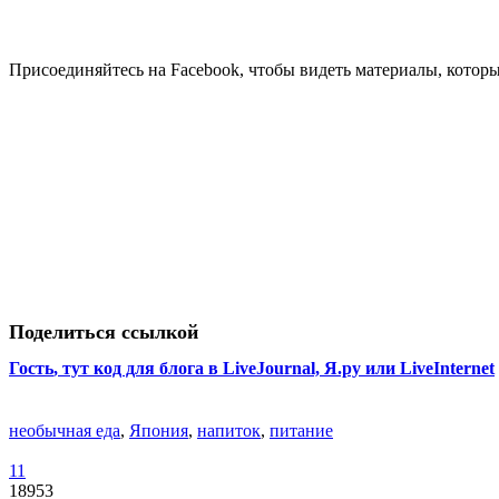
Присоединяйтесь на Facebook, чтобы видеть материалы, которых
Поделиться ссылкой
Гость
, тут код для блога в LiveJournal, Я.ру или LiveInternet
необычная еда
,
Япония
,
напиток
,
питание
11
18953