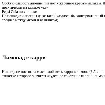
Особую слабость японцы питают к жареным крабам-малькам. Дл
практически на каждом углу.
Pepsi Cola по-японски
Не пощадили японцы даже такой казалось бы консервативный на
среднее между мятой и базиликом).
Лимонад с карри
Никогда не посещала мысль добавить карри в лимонад? А япон
этикетке которого значится «чудесное сочетание карри и лимон