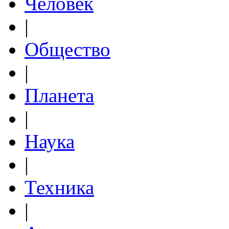
Человек
|
Общество
|
Планета
|
Наука
|
Техника
|