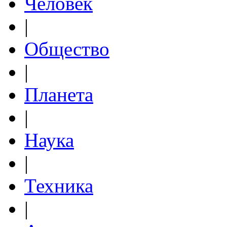
Человек
|
Общество
|
Планета
|
Наука
|
Техника
|