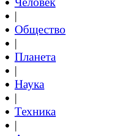
Человек
|
Общество
|
Планета
|
Наука
|
Техника
|