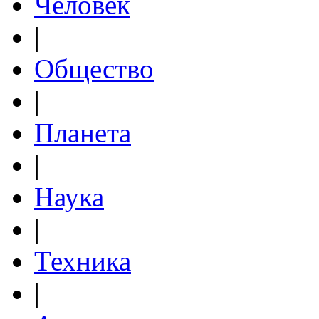
Человек
|
Общество
|
Планета
|
Наука
|
Техника
|