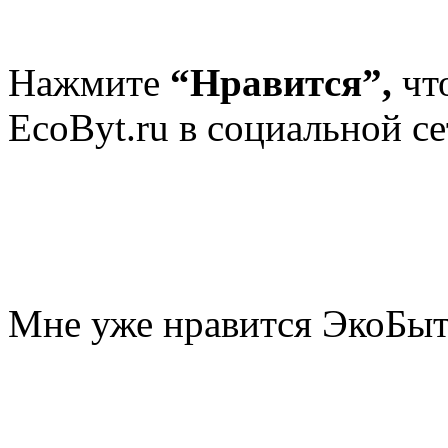
Нажмите
“Нравится”,
чт
EcoByt.ru в социальной се
Мне уже нравится ЭкоБы