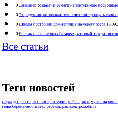
0
Дизайнер создаёт из бумаги неповторимые подводны
0
7 продуктов, которыми точно не стоит угощать свои
0
Шведы построили дом-теплицу на берегу озера
16.09.
0
Рюкзак на солнечных батареях, который зарядит все 
Все статьи
Теги новостей
наука
депрессия
женщина
интернет
мебель
мозг
мужчина
овощ
гены
беременность
секс
ребёнок
рак
электромобиль