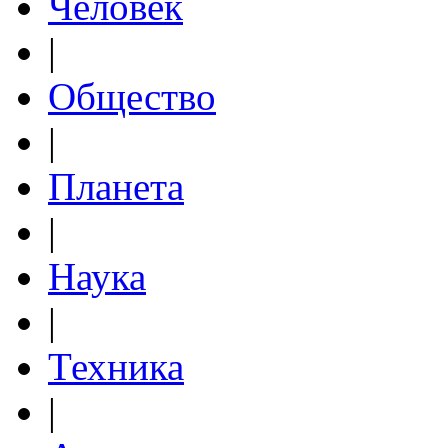
Человек
|
Общество
|
Планета
|
Наука
|
Техника
|