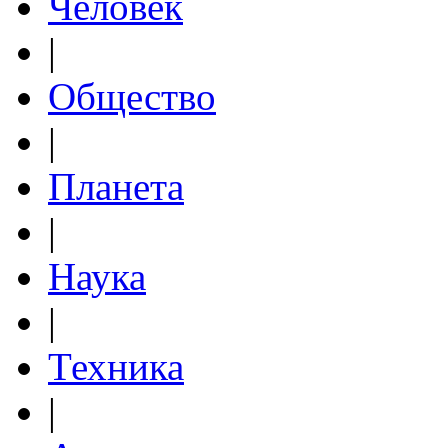
Человек
|
Общество
|
Планета
|
Наука
|
Техника
|