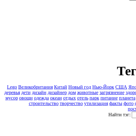
Тег
Lego
Великобритания
Китай
Новый год
Нью-Йорк
США
Яп
деревья
дети
дизайн
дизайнер
дом
животные
загрязнение
здор
мусор
овощи
одежда
океан
отдых
отель
парк
питание
планета
строительство
творчество
утилизация
факты
фото
пос
Найти тэг: