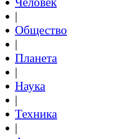
Человек
|
Общество
|
Планета
|
Наука
|
Техника
|