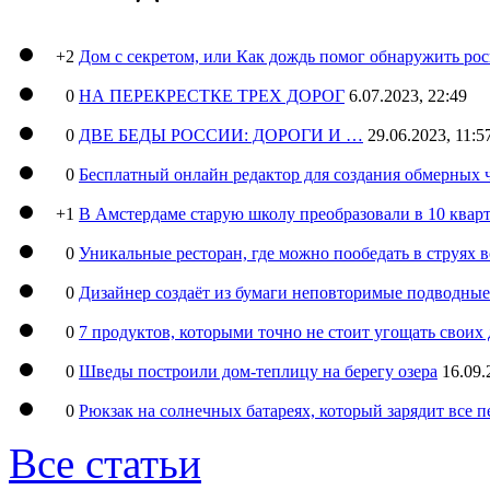
+2
Дом с секретом, или Как дождь помог обнаружить ро
0
НА ПЕРЕКРЕСТКЕ ТРЕХ ДОРОГ
6.07.2023, 22:49
0
ДВЕ БЕДЫ РОССИИ: ДОРОГИ И …
29.06.2023, 11:5
0
Бесплатный онлайн редактор для создания обмерных 
+1
В Амстердаме старую школу преобразовали в 10 кварт
0
Уникальные ресторан, где можно пообедать в струях 
0
Дизайнер создаёт из бумаги неповторимые подводны
0
7 продуктов, которыми точно не стоит угощать свои
0
Шведы построили дом-теплицу на берегу озера
16.09.
0
Рюкзак на солнечных батареях, который зарядит все 
Все статьи