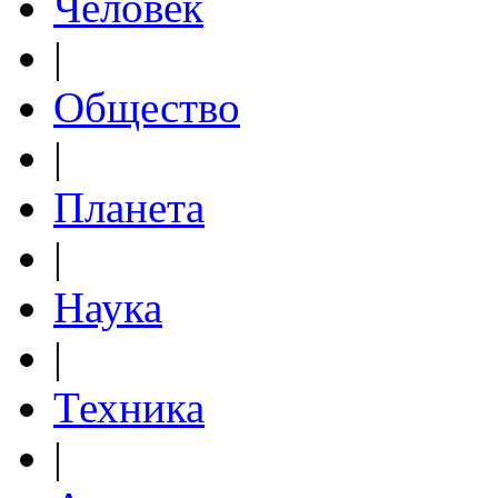
Человек
|
Общество
|
Планета
|
Наука
|
Техника
|