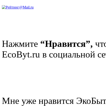
Нажмите
“Нравится”,
чт
EcoByt.ru в социальной се
Мне уже нравится ЭкоБы