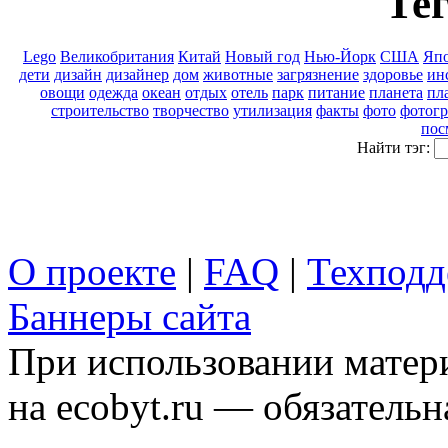
Тег
Lego
Великобритания
Китай
Новый год
Нью-Йорк
США
Яп
дети
дизайн
дизайнер
дом
животные
загрязнение
здоровье
ин
овощи
одежда
океан
отдых
отель
парк
питание
планета
пл
строительство
творчество
утилизация
факты
фото
фотог
пос
Найти тэг:
О проекте
|
FAQ
|
Техподд
Баннеры сайта
При использовании матери
на ecobyt.ru — обязательн