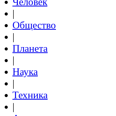
Человек
|
Общество
|
Планета
|
Наука
|
Техника
|