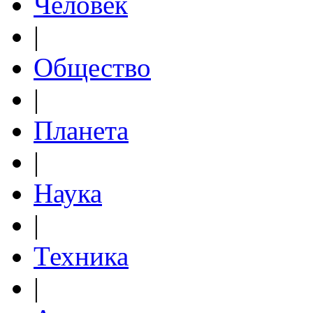
Человек
|
Общество
|
Планета
|
Наука
|
Техника
|