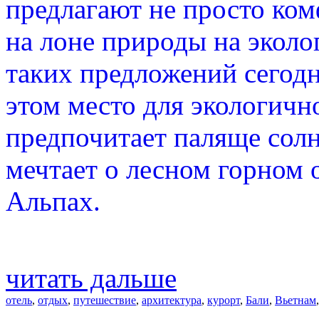
предлагают не просто ком
на лоне природы на эколо
таких предложений сегод
этом место для экологично
предпочитает паляще солн
мечтает о лесном горном 
Альпах.
читать дальше
отель
,
отдых
,
путешествие
,
архитектура
,
курорт
,
Бали
,
Вьетнам