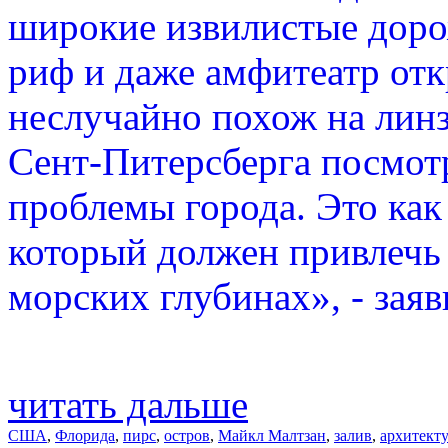
широкие извилистые дорож
риф и даже амфитеатр от
неслучайно похож на лин
Сент-Питерсберга посмот
проблемы города. Это как
который должен привлечь
морских глубинах», - зая
читать дальше
США
,
Флорида
,
пирс
,
остров
,
Майкл Малтзан
,
залив
,
архитект