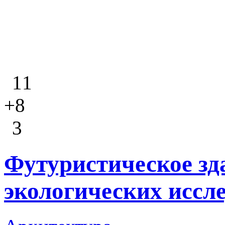
11
+8
3
Футуристическое зд
экологических иссл