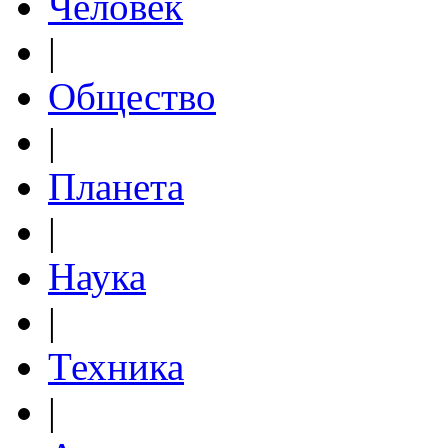
Человек
|
Общество
|
Планета
|
Наука
|
Техника
|