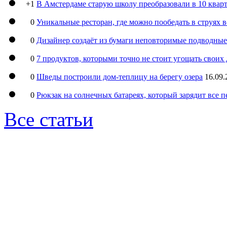
+1
В Амстердаме старую школу преобразовали в 10 кварт
0
Уникальные ресторан, где можно пообедать в струях 
0
Дизайнер создаёт из бумаги неповторимые подводны
0
7 продуктов, которыми точно не стоит угощать свои
0
Шведы построили дом-теплицу на берегу озера
16.09.
0
Рюкзак на солнечных батареях, который зарядит все 
Все статьи