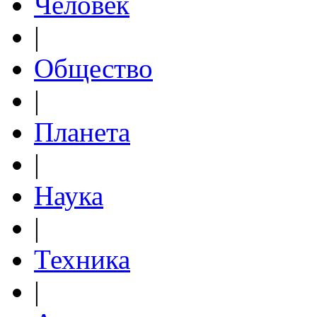
Человек
|
Общество
|
Планета
|
Наука
|
Техника
|