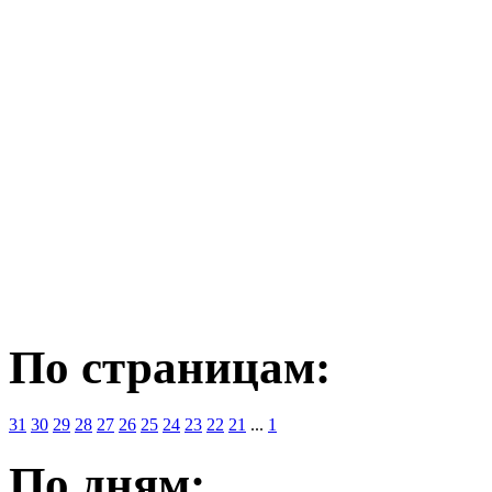
По страницам:
31
30
29
28
27
26
25
24
23
22
21
...
1
По дням: