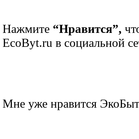
Нажмите
“Нравится”,
чт
EcoByt.ru в социальной се
Мне уже нравится ЭкоБы