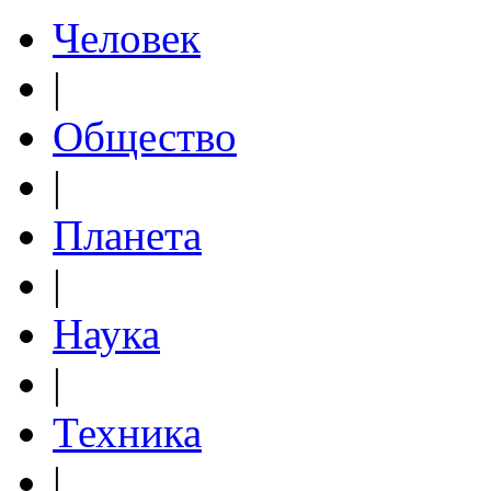
Человек
|
Общество
|
Планета
|
Наука
|
Техника
|