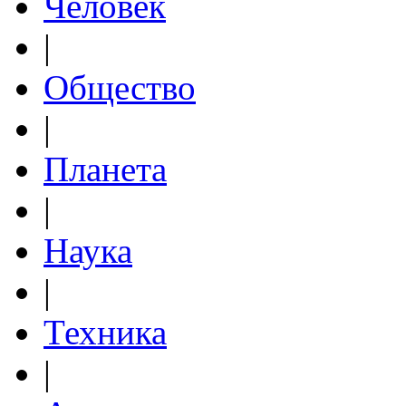
Человек
|
Общество
|
Планета
|
Наука
|
Техника
|