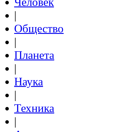
Человек
|
Общество
|
Планета
|
Наука
|
Техника
|