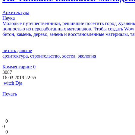
Архитектура
Наука
Молодые путешественники, решившие посетить город Хуалянь н
полностью из переработанных материалов. Чтобы создать Wow H
бетон, камень, дерево, зелень и восстановленные материалы, т
читать дальше
архитектура
,
строительство
,
хостел
,
экология
Комментарии: 0
3087
16.03.2019 22:55
witch Dja
Печать
0
0
0