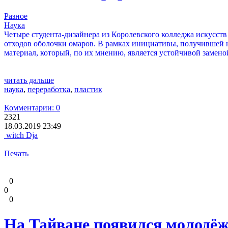
Разное
Наука
Четыре студента-дизайнера из Королевского колледжа искусст
отходов оболочки омаров. В рамках инициативы, получившей 
материал, который, по их мнению, является устойчивой заменой
читать дальше
наука
,
переработка
,
пластик
Комментарии: 0
2321
18.03.2019 23:49
witch Dja
Печать
0
0
0
На Тайване появился молодёж